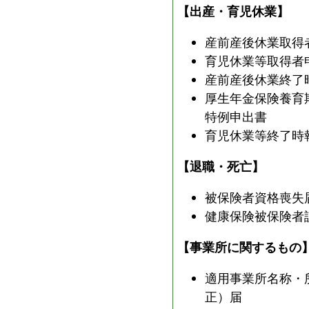
【出産・育児休業】
る
た
産前産後休業取得
め
育児休業等取得者
さ
産前産後休業終了
ま
厚生年金保険養育
ざ
特例申出書
ま
育児休業等終了時
な
事
【退職・死亡】
業
被保険者資格喪失
を
健康保険被保険者
行
っ
【事業所に関するもの
て
い
適用事業所名称・
ま
正）届