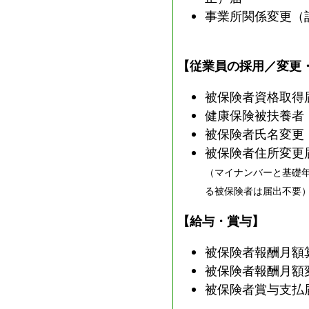
ら
事業所関係変更（
委
託
を
【従業員の採用／変更
受
被保険者資格取得
け
健康保険被扶養者
て
被保険者氏名変更
県
被保険者住所変更
民
の
（マイナンバーと基礎
福
る被保険者は届出不要
祉
【給与・賞与】
の
向
被保険者報酬月額
上
被保険者報酬月額
を
被保険者賞与支払
図