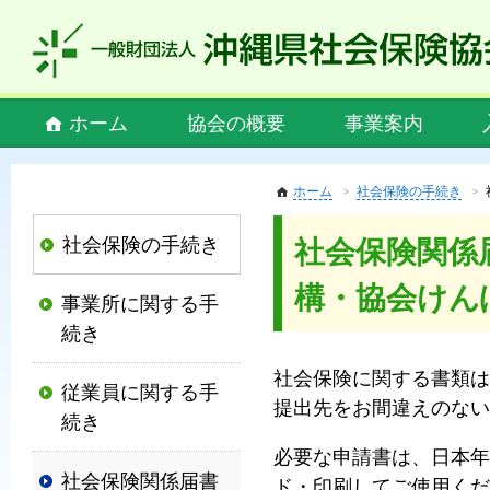
私
ど
も
社
Main
ホーム
協会の概要
事業案内
会
menu
保
険
ホーム
社会保険の手続き
協
社会保険の手続き
社会保険関係
会
は、
構・協会け
事業所に関する手
社
続き
会
保
社会保険に関する書類は
従業員に関する手
険
提出先をお間違えのない
続き
制
必要な申請書は、日本年
度
社会保険関係届書
ド・印刷してご使用くだ
の