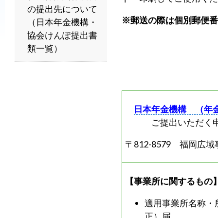
の提出先について
普
※郵送の際は個別郵便番
（日本年金機構・
及
協会けんぽ提出書
と
類一覧）
発
展
に
寄
与
日本年金機構 （年
す
ご提出いただく申
る
と
〒812-8579 福岡広
と
も
【事業所に関するもの
に、
国
適用事業所名称・
か
正）届