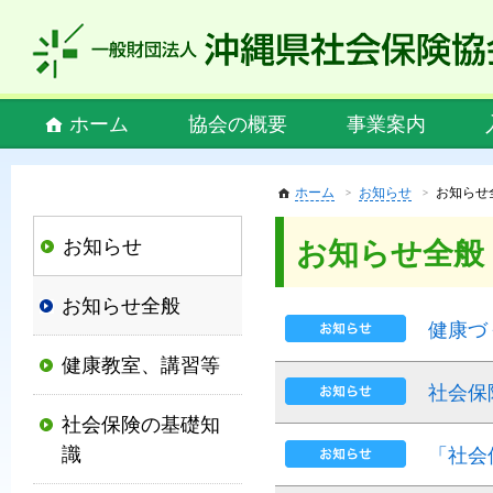
私
ど
も
社
Main
ホーム
協会の概要
事業案内
会
menu
保
険
ホーム
お知らせ
お知らせ
協
お知らせ
お知らせ全般
会
は、
お知らせ全般
社
健康づ
会
健康教室、講習等
保
社会保
険
社会保険の基礎知
制
識
「社会
度
の