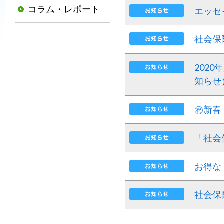
コラム・レポート
エッセ
普
及
と
社会保
発
展
202
に
知らせ
寄
与
㊗新春
す
る
「社会
と
と
お得な
も
に、
社会保
国
か