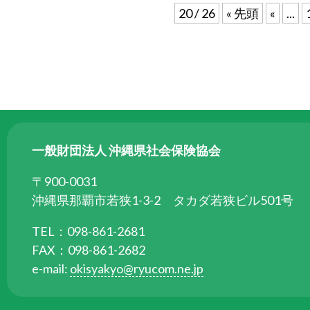
ら
20 / 26
« 先頭
«
...
委
託
を
受
け
て
県
一般財団法人 沖縄県社会保険協会
民
の
〒900-0031
福
沖縄県那覇市若狭1-3-2 タカダ若狭ビル501号
祉
の
TEL：098-861-2681
向
FAX：098-861-2682
上
e-mail:
okisyakyo@ryucom.ne.jp
を
図