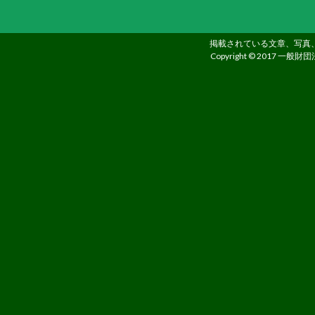
る
た
掲載されている文章、写真
め
Copyright © 2017 一般財団
さ
ま
ざ
ま
な
事
業
を
行
っ
て
い
ま