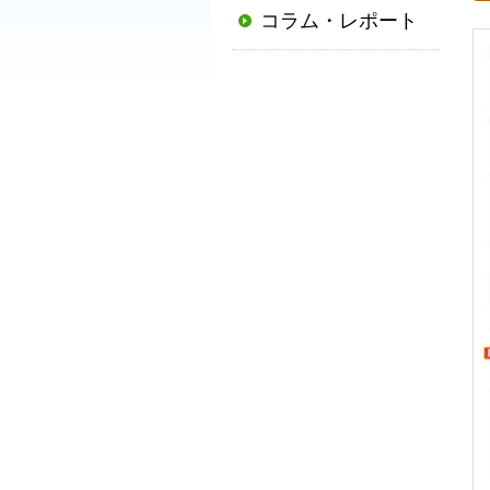
コラム・レポート
普
及
と
発
展
に
寄
与
す
る
と
と
も
に、
国
か