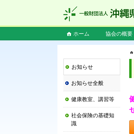
私
ど
も
社
Main
ホーム
協会の概要
会
menu
保
険
協
お知らせ
会
は、
お知らせ全般
社
会
健康教室、講習等
保
険
社会保険の基礎知
制
識
度
の