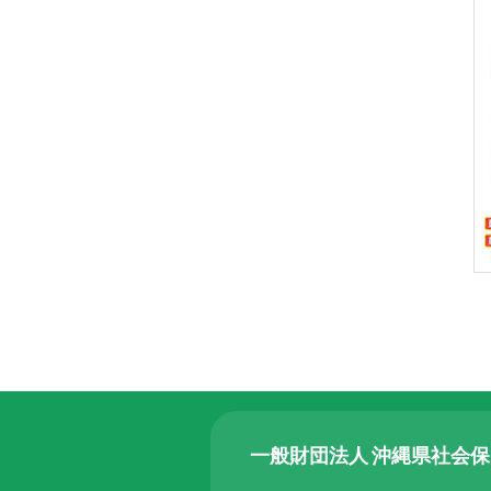
ら
委
託
を
受
け
て
県
民
の
福
祉
の
向
上
を
一般財団法人 沖縄県社会
図