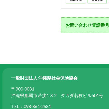
ら
委
託
を
お問い合わせ電話番
受
け
て
県
民
の
福
祉
一般財団法人 沖縄県社会保険協会
の
向
〒900-0031
上
沖縄県那覇市若狭1-3-2 タカダ若狭ビル501号
を
TEL：098-861-2681
図