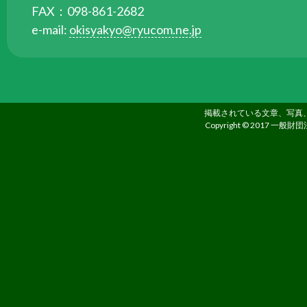
FAX：098-861-2682
る
e-mail:
okisyakyo@ryucom.ne.jp
た
め
さ
ま
ざ
掲載されている文章、写真
ま
Copyright © 2017 一般財団
な
事
業
を
行
っ
て
い
ま