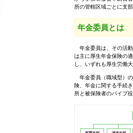
所の管轄区域ごとに支部
普
及
と
年金委員とは
発
展
に
年金委員は、その活動
寄
は主に厚生年金保険の適
与
し、いずれも厚生労働大
す
年金委員（職域型）の
る
険、年金に関する手続き
と
所と被保険者のパイプ役
と
も
に、
国
か