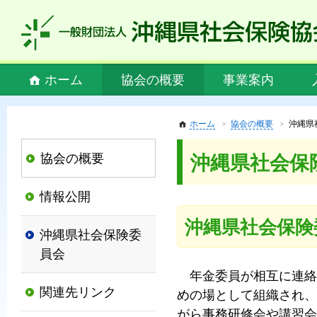
私
ど
も
社
Main
ホーム
協会の概要
事業案内
会
menu
保
険
ホーム
協会の概要
沖縄県
協
協会の概要
沖縄県社会保
会
は、
情報公開
社
会
沖縄県社会保険
沖縄県社会保険委
保
員会
険
年金委員が相互に連絡
制
関連先リンク
めの場として組織され、
度
がら事務研修会や講習会
の