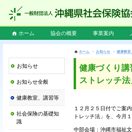
私
ど
も
社
Main
ホーム
協会の概要
事業案内
会
menu
保
険
ホーム
お知らせ
健康教室
協
お知らせ
健康づくり講
会
は、
ストレッチ法
お知らせ全般
社
会
健康教室、講習等
保
険
１２月２５日付でご案内
社会保険の基礎知
制
トレッチ法」を、今月１
識
度
中部会場：沖縄市福祉文
の