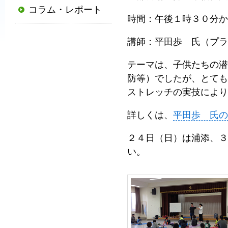
コラム・レポート
普
時間：午後１時３０分か
及
と
講師：平田歩 氏（プラ
発
テーマは、子供たちの潜
展
防等）でしたが、とても
に
ストレッチの実技により
寄
与
詳しくは、
平田歩 氏の
す
る
２４日（日）は浦添、３
と
い。
と
も
に、
国
か