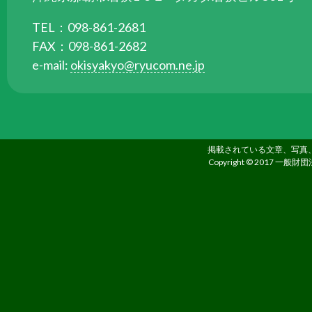
る
TEL：098-861-2681
た
FAX：098-861-2682
め
e-mail:
okisyakyo@ryucom.ne.jp
さ
ま
ざ
ま
な
掲載されている文章、写真
事
Copyright © 2017 一般財団
業
を
行
っ
て
い
ま