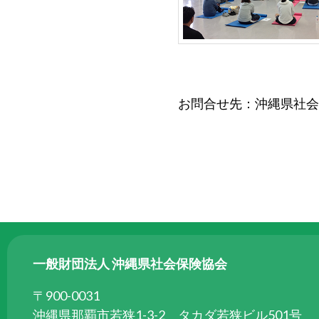
ら
委
託
を
受
け
お問合せ先：沖縄県社会
て
県
民
の
福
祉
の
向
一般財団法人 沖縄県社会保険協会
上
を
〒900-0031
図
沖縄県那覇市若狭1-3-2 タカダ若狭ビル501号