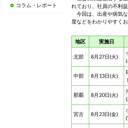
コラム・レポート
れており、社員の不利益
普
今回は、出産や病気な
及
度などをわかりやすくお
と
発
展
地区
実施日
に
寄
北部
8月27日(火)
与
す
中部
8月13日(火)
る
と
と
那覇
8月20日(火)
も
に、
宮古
8月23日(金)
国
か