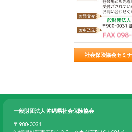
る
た
め
さ
ま
ざ
ま
社会保険協会セミ
な
事
業
を
行
っ
て
一般財団法人 沖縄県社会保険協会
い
〒900-0031
ま