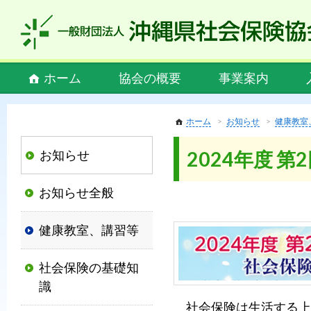
私
ど
も
社
Main
ホーム
協会の概要
事業案内
会
menu
保
険
ホーム
お知らせ
健康教室
協
お知らせ
2024年度 
会
は、
お知らせ全般
社
会
健康教室、講習等
保
険
社会保険の基礎知
制
識
度
社会保険は生活する上
の