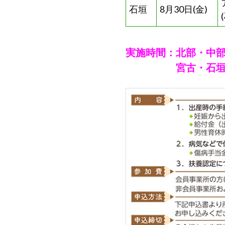
ら
石垣
8月30日(金)
委
託
を
実施時間：北部・中部・那
受
宮古・石垣 13:
け
て
県
民
の
福
祉
の
向
上
を
図