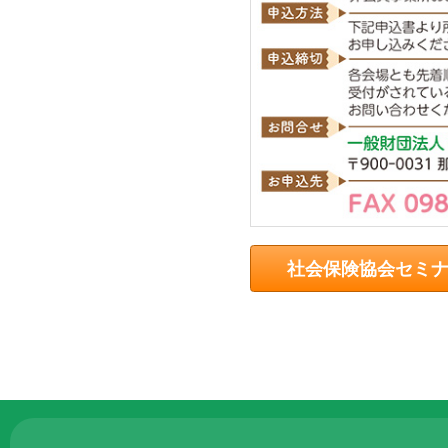
る
た
め
さ
ま
ざ
ま
な
事
業
社会保険協会セミ
を
行
っ
て
い
ま