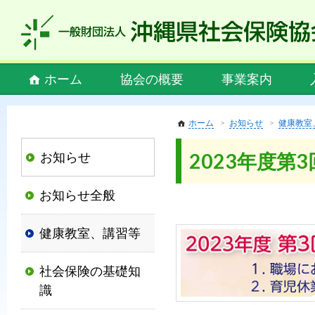
私
ど
も
社
Main
ホーム
協会の概要
事業案内
会
menu
保
険
ホーム
お知らせ
健康教室
協
お知らせ
2023年度第
会
は、
お知らせ全般
社
会
健康教室、講習等
保
険
社会保険の基礎知
制
識
度
の