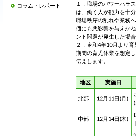
１．職場のパワーハラス
コラム・レポート
普
は、働く人が能力を十分
及
職場秩序の乱れや業務へ
と
価にも悪影響を与えかね
発
ント問題が発生した場合
展
２．令和4年10月より
に
期間の育児休業を想定し
寄
伝えします。
与
す
る
地区
実施日
と
と
北部
12月11日(月)
も
に、
中部
12月14日(木)
国
か