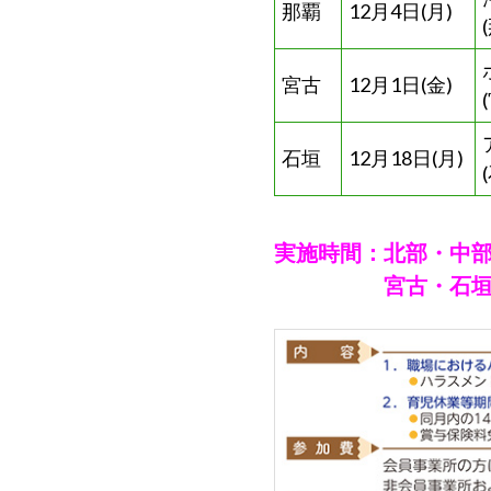
ら
那覇
12月4日(月)
委
託
宮古
12月1日(金)
を
受
け
石垣
12月18日(月)
て
県
民
実施時間：北部・中部・那
の
宮古・石垣 13:
福
祉
の
向
上
を
図