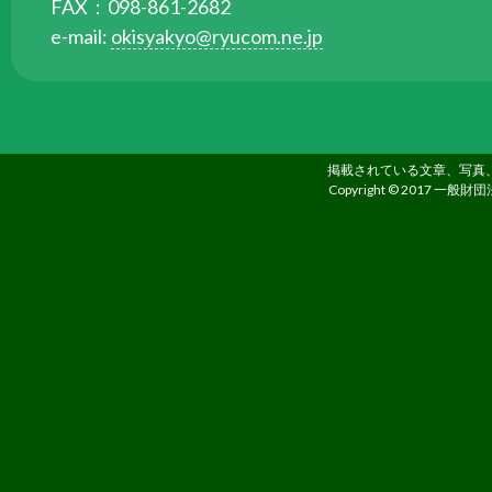
FAX：098-861-2682
ら
e-mail:
okisyakyo@ryucom.ne.jp
委
託
を
受
け
掲載されている文章、写真
て
Copyright © 2017 一般財団
県
民
の
福
祉
の
向
上
を
図