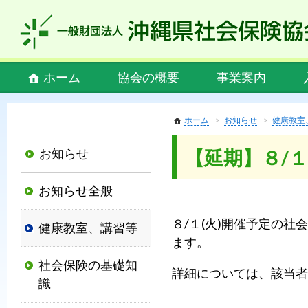
私
ど
も
社
Main
ホーム
協会の概要
事業案内
会
menu
保
険
ホーム
お知らせ
健康教室
協
お知らせ
【延期】８/
会
は、
お知らせ全般
社
会
８/１(火)開催予定の
健康教室、講習等
保
ます。
険
社会保険の基礎知
制
詳細については、該当者
識
度
の