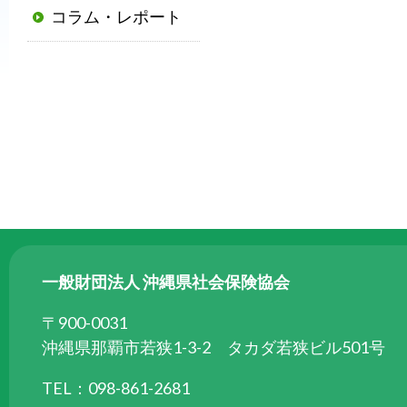
コラム・レポート
普
及
と
発
展
に
寄
与
す
る
と
一般財団法人 沖縄県社会保険協会
と
も
〒900-0031
に、
沖縄県那覇市若狭1-3-2 タカダ若狭ビル501号
国
TEL：098-861-2681
か