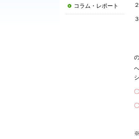
コラム・レポート
普
及
と
発
展
に
寄
与
す
る
と
〇
と
も
に、
国
か