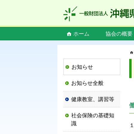
私
ど
も
社
Main
ホーム
協会の概要
会
menu
保
険
協
お知らせ
会
は、
お知らせ全般
社
会
健康教室、講習等
保
険
社会保険の基礎知
制
識
度
の