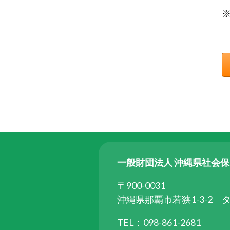
ら
委
託
を
受
け
て
県
民
の
福
祉
一般財団法人 沖縄県社会
の
向
〒900-0031
上
沖縄県那覇市若狭1-3-2 
を
TEL：098-861-2681
図