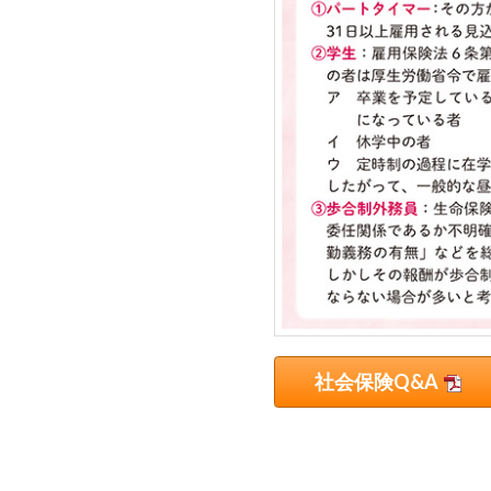
ら
委
託
を
受
け
て
県
民
の
福
祉
の
社会保険Q&A
向
上
を
図