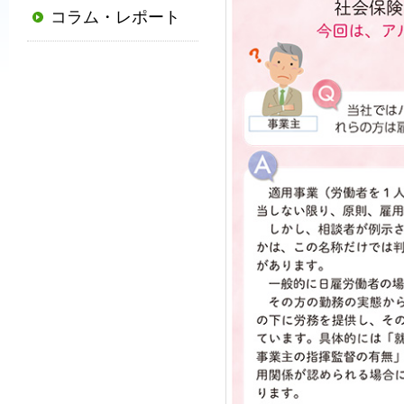
コラム・レポート
普
及
と
発
展
に
寄
与
す
る
と
と
も
に、
国
か