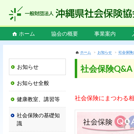
私
ど
も
社
Main
ホーム
協会の概要
事業案内
会
menu
保
険
ホーム
お知らせ
社会保険
協
お知らせ
社会保険Q&A
会
は、
お知らせ全般
社
会
社会保険にまつわる
健康教室、講習等
保
険
社会保険の基礎知
制
識
度
の