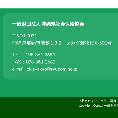
る
た
め
一般財団法人 沖縄県社会保険協会
さ
ま
〒900-0031
ざ
沖縄県那覇市若狭1-3-2 タカダ若狭ビル501号
ま
な
TEL：098-861-2681
事
FAX：098-861-2682
業
e-mail:
okisyakyo@ryucom.ne.jp
を
行
っ
て
掲載されている文章、写真
い
Copyright © 2017 一般財団
ま