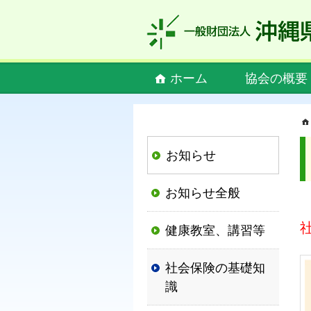
私
ど
も
社
Main
ホーム
協会の概要
会
menu
保
険
協
お知らせ
会
は、
お知らせ全般
社
会
健康教室、講習等
保
険
社会保険の基礎知
制
識
度
の