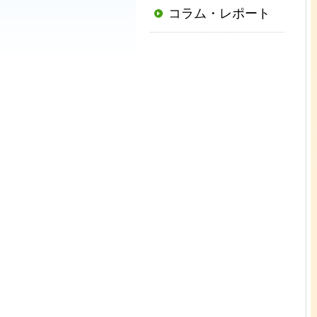
コラム・レポート
普
及
と
発
展
に
寄
与
す
る
と
と
も
に、
国
か