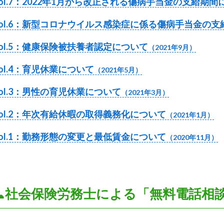
ol.7：2022年1月から改正される傷病手当金の支給期間
Vol.6：新型コロナウイルス感染症に係る傷病手当金の支
ol.5：健康保険被扶養者認定について
（2021年9月）
ol.4：育児休業について
（2021年5月）
ol.3：男性の育児休業について
（2021年3月）
ol.2：年次有給休暇の取得義務化について
（2021年1月）
ol.1：勤務形態の変更と最低賃金について
（2020年11月）
📞社会保険労務士による「無料電話相