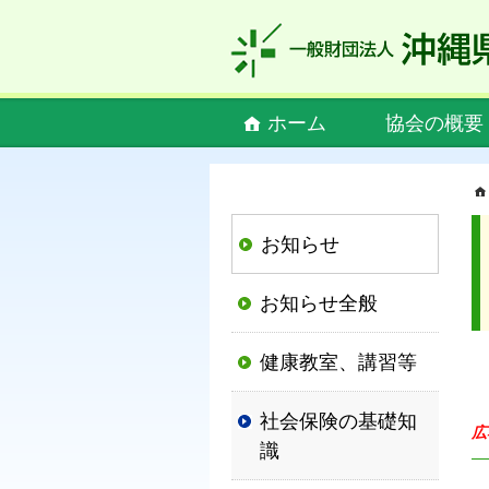
私
ど
も
社
Main
ホーム
協会の概要
会
menu
保
険
協
お知らせ
会
は、
お知らせ全般
社
会
健康教室、講習等
保
険
社会保険の基礎知
制
広
識
度
の