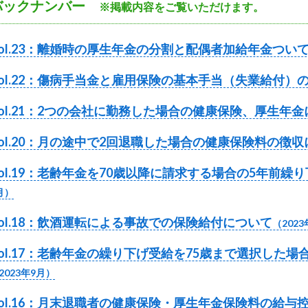
バックナンバー
※掲載内容をご覧いただけます。
ol.23
：離婚時の厚生年金の分割と配偶者加給年金つい
Vol.22：傷病手当金と雇用保険の基本手当（失業給付）
Vol.21：2つの会社に勤務した場合の健康保険、厚生年
Vol.20：月の途中で2回退職した場合の健康保険料の徴
ol.19：老齢年金を70歳以降に請求する場合の5年前繰
月）
ol.18：飲酒運転による事故での保険給付について
（2023
Vol.17：老齢年金の繰り下げ受給を75歳まで選択した
2023年9月）
Vol.16：月末退職者の健康保険・厚生年金保険料の給与