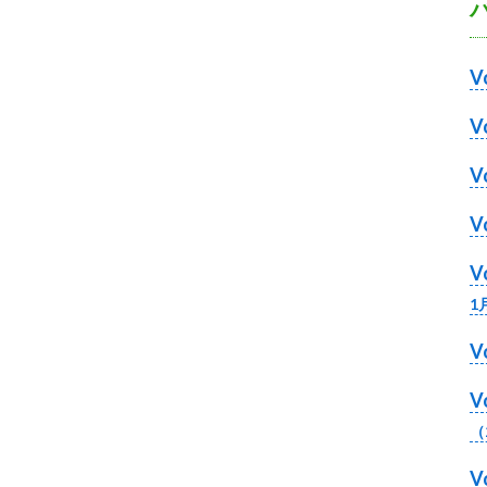
ら
委
託
V
を
受
け
て
県
民
の
V
福
1
祉
V
の
向
上
（
を
図