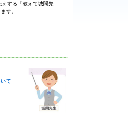
伝えする「教えて城間先
ります。
ついて