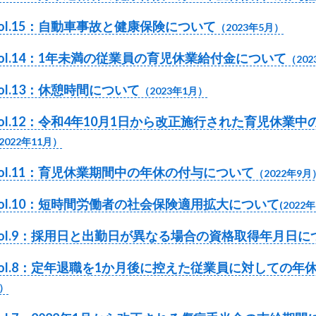
ol.15：自動車事故と健康保険について
（2023年5月）
ol.14：1年未満の従業員の育児休業給付金について
（20
ol.13：休憩時間について
（2023年1月）
ol.12：令和4年10月1日から改正施行された育児休業
2022年11月）
ol.11：育児休業期間中の年休の付与について
（2022年9月
ol.10：短時間労働者の社会保険適用拡大について
(2022
Vol.9：採用日と出勤日が異なる場合の資格取得年月日に
Vol.8：定年退職を1か月後に控えた従業員に対しての年
）