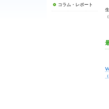
コラム・レポート
普
及
（
と
発
展
に
寄
与
す
る
V
と
（
と
も
に、
国
か