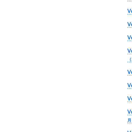
る
V
た
め
V
さ
ま
V
ざ
V
ま
（
な
事
V
業
を
V
行
っ
て
い
月
ま