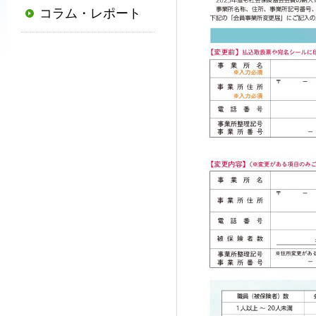
コラム・レポート
普
及
と
発
展
に
寄
与
す
る
と
と
も
に、
国
か