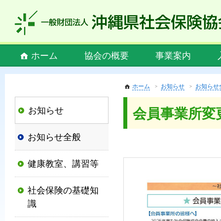
私
ど
も
社
Main
ホーム
協会の概要
事業案内
会
menu
保
険
ホーム
お知らせ
お知らせ
協
お知らせ
会員事業所変
会
は、
お知らせ全般
社
会
健康教室、講習等
保
険
社会保険の基礎知
制
識
度
の