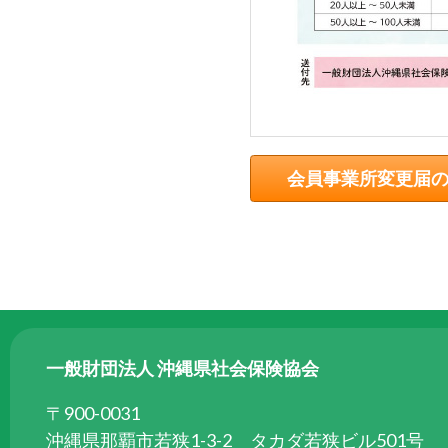
ら
委
託
を
受
け
て
会員事業所変更届
県
民
の
福
祉
の
向
一般財団法人 沖縄県社会保険協会
上
を
〒900-0031
図
沖縄県那覇市若狭1-3-2 タカダ若狭ビル501号