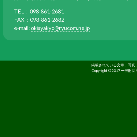
る
TEL：098-861-2681
た
FAX：098-861-2682
め
e-mail:
okisyakyo@ryucom.ne.jp
さ
ま
ざ
ま
な
掲載されている文章、写真
事
Copyright © 2017 一般財団
業
を
行
っ
て
い
ま