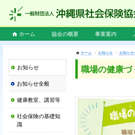
私
ど
も
社
Main
ホーム
協会の概要
事業案内
会
menu
保
険
ホーム
お知らせ
お知らせ
協
お知らせ
職場の健康づ
会
は、
お知らせ全般
社
会
健康教室、講習等
保
険
社会保険の基礎知
制
識
度
の