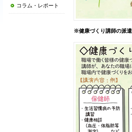
コラム・レポート
普
及
と
※健康づくり講師の派遣
発
展
に
寄
与
す
る
と
と
も
に、
国
か