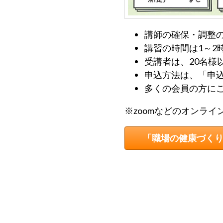
ら
委
託
講師の確保・調整
を
講習の時間は1～2
受
受講者は、20名様
け
申込方法は、「申込
て
多くの会員の方に
県
※zoomなどのオンラ
民
の
「職場の健康づく
福
祉
の
向
上
を
図