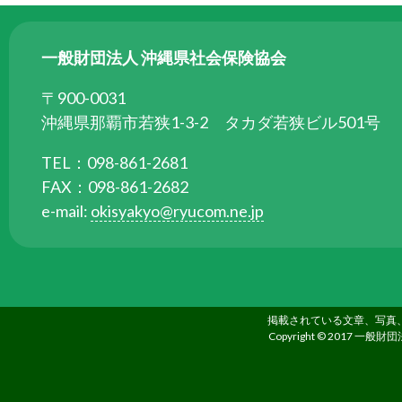
る
た
一般財団法人 沖縄県社会保険協会
め
さ
〒900-0031
ま
沖縄県那覇市若狭1-3-2 タカダ若狭ビル501号
ざ
ま
TEL：098-861-2681
な
FAX：098-861-2682
事
e-mail:
okisyakyo@ryucom.ne.jp
業
を
行
っ
掲載されている文章、写真
て
Copyright © 2017 一般財団
い
ま