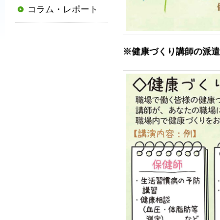
コラム・レポート
普
及
と
※健康づくり講師の派遣
発
展
に
寄
与
す
る
と
と
も
に、
国
か