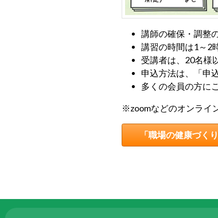
ら
委
託
講師の確保・調整
を
講習の時間は1～2
受
受講者は、20名様
け
申込方法は、「申込
て
多くの会員の方に
県
※zoomなどのオンラ
民
の
「職場の健康づく
福
祉
の
向
上
を
図