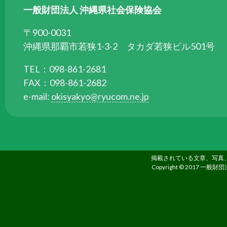
る
一般財団法人 沖縄県社会保険協会
た
〒900-0031
め
沖縄県那覇市若狭1-3-2 タカダ若狭ビル501号
さ
ま
TEL：098-861-2681
ざ
FAX：098-861-2682
ま
e-mail:
okisyakyo@ryucom.ne.jp
な
事
業
を
掲載されている文章、写真
行
Copyright © 2017 一般財団
っ
て
い
ま