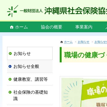
私
ど
も
社
Main
ホーム
協会の概要
事業案内
会
menu
保
険
ホーム
お知らせ
お知らせ
協
お知らせ
職場の健康づ
会
は、
お知らせ全般
社
会
健康教室、講習等
保
険
社会保険の基礎知
制
識
度
の