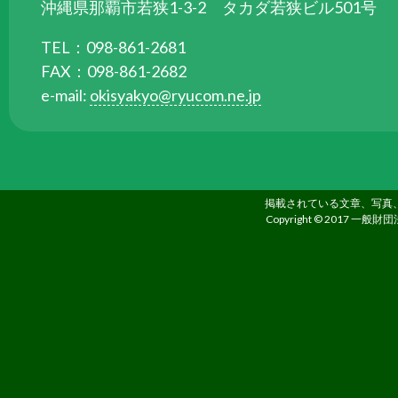
ら
沖縄県那覇市若狭1-3-2 タカダ若狭ビル501号
委
TEL：098-861-2681
託
FAX：098-861-2682
を
e-mail:
okisyakyo@ryucom.ne.jp
受
け
て
県
民
掲載されている文章、写真
の
Copyright © 2017 一般財団
福
祉
の
向
上
を
図