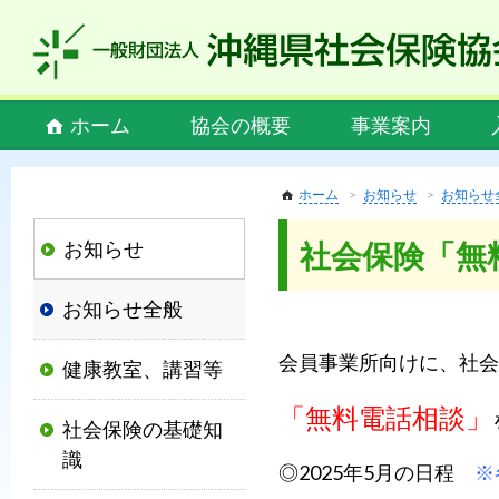
私
ど
も
社
Main
ホーム
協会の概要
事業案内
会
menu
保
険
ホーム
お知らせ
お知らせ
協
お知らせ
社会保険「無
会
は、
お知らせ全般
社
会
会員事業所向けに、社会
健康教室、講習等
保
険
「無料電話相談」
社会保険の基礎知
制
識
度
◎2025年5月の日程
※
の