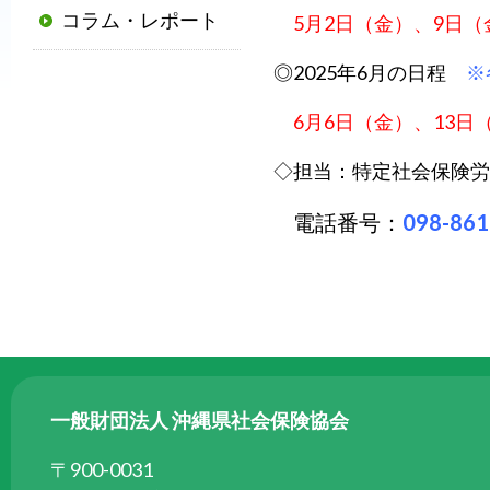
コラム・レポート
5月2日（金）、9日（
普
及
◎2025年6月の日程
※
と
発
6月6日（金）、13日
展
◇担当：特定社会保険労
に
寄
電話番号：
098-861
与
す
る
と
と
も
に、
一般財団法人 沖縄県社会保険協会
国
か
〒900-0031