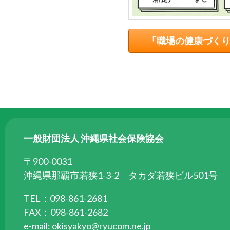
ら
委
託
「職場の健康づく
を
受
け
て
県
民
の
一般財団法人 沖縄県社会保険協会
福
祉
〒900-0031
の
沖縄県那覇市若狭1-3-2 タカダ若狭ビル501号
向
上
TEL：098-861-2681
を
FAX：098-861-2682
図
e-mail:
okisyakyo@ryucom.ne.jp