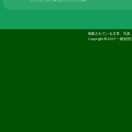
る
た
め
さ
掲載されている文章、写真
ま
Copyright © 2017 一般財団
ざ
ま
な
事
業
を
行
っ
て
い
ま