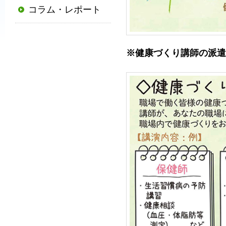
コラム・レポート
普
及
と
※健康づくり講師の派遣
発
展
に
寄
与
す
る
と
と
も
に、
国
か