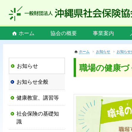
私
ど
も
社
Main
ホーム
協会の概要
事業案内
会
menu
保
険
ホーム
お知らせ
お知らせ
協
お知らせ
職場の健康づ
会
は、
お知らせ全般
社
会
健康教室、講習等
保
険
社会保険の基礎知
制
識
度
の