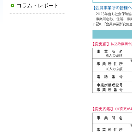
コラム・レポート
普
及
と
発
展
に
寄
与
す
る
と
と
も
に、
国
か