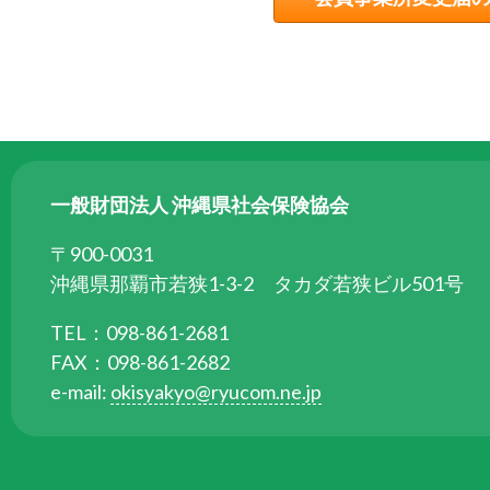
る
た
め
さ
ま
ざ
ま
一般財団法人 沖縄県社会保険協会
な
〒900-0031
事
沖縄県那覇市若狭1-3-2 タカダ若狭ビル501号
業
を
TEL：098-861-2681
行
FAX：098-861-2682
っ
e-mail:
okisyakyo@ryucom.ne.jp
て
い
ま