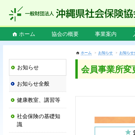
私
ど
も
社
Main
ホーム
協会の概要
事業案内
会
menu
保
険
ホーム
お知らせ
お知らせ
協
お知らせ
会員事業所変
会
は、
お知らせ全般
社
会
健康教室、講習等
保
険
社会保険の基礎知
制
識
度
の