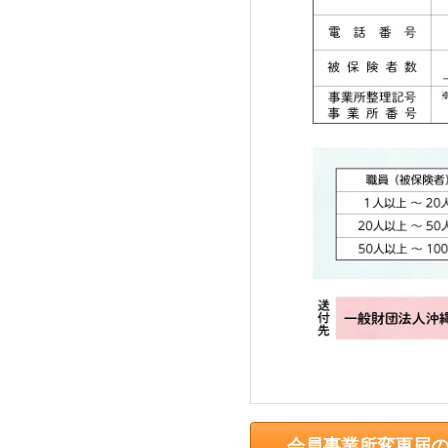
ら
委
託
を
受
け
て
県
民
の
福
祉
の
向
上
を
図
会員事業所変更届