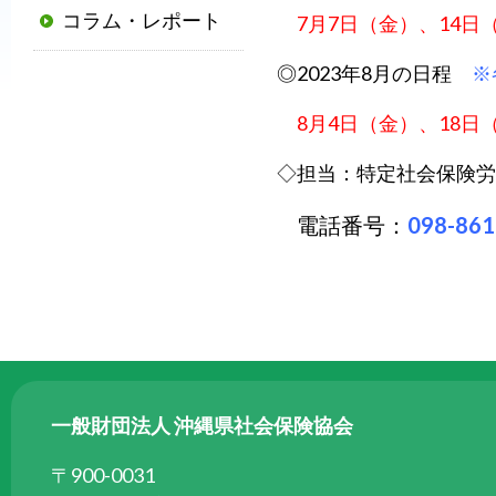
コラム・レポート
7月7日（金）、14日
普
及
◎2023年8月の日程
※
と
発
8月4日（金）、18日
展
◇担当：特定社会保険労
に
寄
電話番号：
098-861
与
す
る
と
と
も
に、
一般財団法人 沖縄県社会保険協会
国
か
〒900-0031