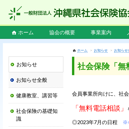
私
ど
も
社
Main
ホーム
協会の概要
事業案内
会
menu
保
険
ホーム
お知らせ
お知らせ
協
お知らせ
社会保険「無
会
は、
お知らせ全般
社
会
会員事業所向けに、社会
健康教室、講習等
保
険
「無料電話相談」
社会保険の基礎知
制
識
度
◎2023年7月の日程
※
の