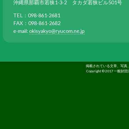
ら
沖縄県那覇市若狭1-3-2 タカダ若狭ビル501号
委
TEL：098-861-2681
託
FAX：098-861-2682
を
e-mail:
okisyakyo@ryucom.ne.jp
受
け
て
県
民
掲載されている文章、写真
の
Copyright © 2017 一般財団
福
祉
の
向
上
を
図