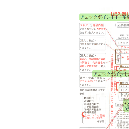
る
た
め
さ
ま
ざ
ま
な
事
業
を
行
っ
て
い
ま