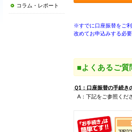
コラム・レポート
普
及
と
※すでに口座振替をご利
発
改めてお申込みする必要
展
に
寄
与
■よくあるご質
す
る
と
Ｑ1：口座振替の手続き
と
A：下記をご参照くだ
も
に、
国
か