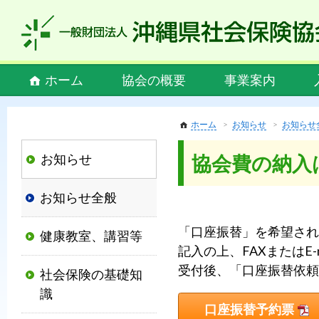
私
ど
も
社
Main
ホーム
協会の概要
事業案内
会
menu
保
険
ホーム
お知らせ
お知らせ
協
お知らせ
協会費の納入
会
は、
お知らせ全般
社
会
「口座振替」を希望され
健康教室、講習等
保
記入の上、FAXまたはE-
険
受付後、「口座振替依頼
社会保険の基礎知
制
識
度
口座振替予約票
の