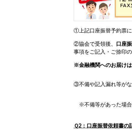
ら
委
託
を
①上記口座振替予約票に
受
け
②協会で受領後、
口座振
て
事項をご記入・ご捺印の
県
※金融機関へのお届けは
民
の
福
③不備や記入漏れ等がな
祉
の
※不備等があった場合
向
上
を
Ｑ2：口座振替依頼書の
図