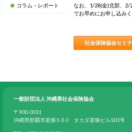
コラム・レポート
なお、1/28(金)北部、
普
でお早めにお申し込みく
及
と
発
展
社会保険協会セミ
に
寄
与
す
る
と
と
一般財団法人 沖縄県社会保険協会
も
に、
〒900-0031
国
沖縄県那覇市若狭1-3-2 タカダ若狭ビル501号
か