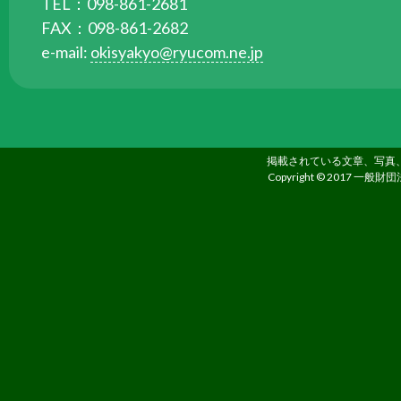
TEL：098-861-2681
ら
FAX：098-861-2682
委
e-mail:
okisyakyo@ryucom.ne.jp
託
を
受
け
て
掲載されている文章、写真
県
Copyright © 2017 一般財団
民
の
福
祉
の
向
上
を
図