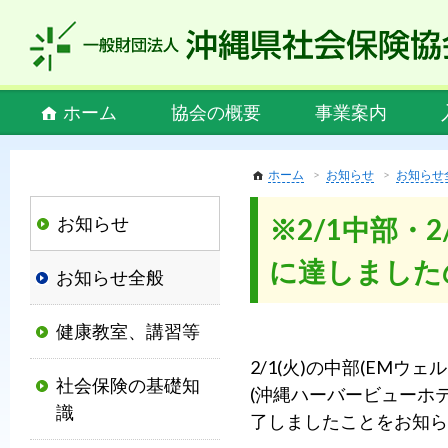
私
ど
も
社
Main
ホーム
協会の概要
事業案内
会
menu
保
険
ホーム
お知らせ
お知らせ
協
お知らせ
※2/1中部・
会
は、
に達しました
お知らせ全般
社
会
健康教室、講習等
保
険
2/1(火)の中部(EMウ
社会保険の基礎知
制
(沖縄ハーバービューホ
識
度
了しましたことをお知ら
の