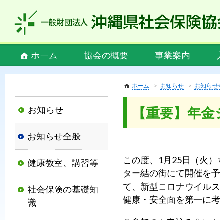
私
ど
も
社
Main
ホーム
協会の概要
事業案内
会
menu
保
険
ホーム
お知らせ
お知らせ
協
お知らせ
【重要】年金
会
は、
お知らせ全般
社
会
この度、1月25日（火
健康教室、講習等
保
ター結の街にて開催を予
険
て、新型コロナウイルス
社会保険の基礎知
制
健康・安全面を第一に考
識
度
の