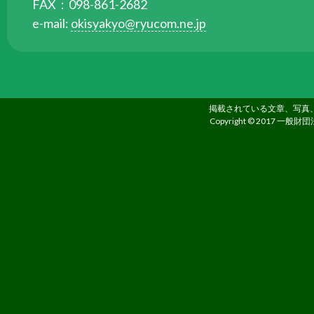
FAX：098-861-2682
ら
e-mail:
okisyakyo@ryucom.ne.jp
委
託
を
受
け
掲載されている文章、写真
て
Copyright © 2017 一般財団
県
民
の
福
祉
の
向
上
を
図