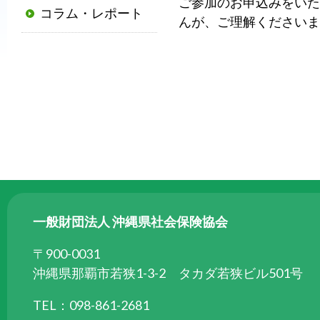
ご参加のお申込みをいた
コラム・レポート
普
んが、ご理解くださいま
及
と
発
展
に
寄
与
す
る
と
一般財団法人 沖縄県社会保険協会
と
も
〒900-0031
に、
沖縄県那覇市若狭1-3-2 タカダ若狭ビル501号
国
TEL：098-861-2681
か