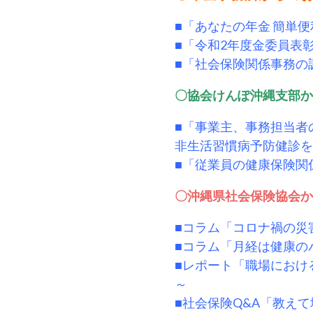
ら
委
■「あなたの年金 簡単
託
■「令和2年度金委員表
を
■「社会保険関係事務の
受
〇協会けんぽ沖縄支部か
け
て
■「事業主、事務担当者
県
非生活習慣病予防健診を
民
■「従業員の健康保険関
の
福
〇沖縄県社会保険協会か
祉
■コラム「コロナ禍の災
の
■コラム「月経は健康の
向
■レポート「職場におけ
上
～
を
■社会保険Q&A「教えて
図