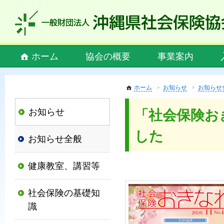
私
ど
も
社
Main
ホーム
協会の概要
事業案内
会
menu
保
険
ホーム
お知らせ
お知らせ
協
お知らせ
「社会保険お
会
は、
した
お知らせ全般
社
会
健康教室、講習等
保
険
社会保険の基礎知
制
識
度
の