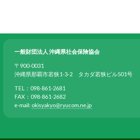
る
た
め
さ
ま
ざ
一般財団法人 沖縄県社会保険協会
ま
な
〒900-0031
事
沖縄県那覇市若狭1-3-2 タカダ若狭ビル501号
業
TEL：098-861-2681
を
FAX：098-861-2682
行
e-mail:
okisyakyo@ryucom.ne.jp
っ
て
い
ま