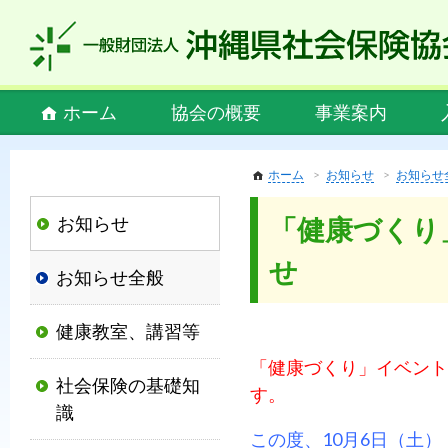
私
ど
も
社
Main
ホーム
協会の概要
事業案内
会
menu
保
険
ホーム
お知らせ
お知らせ
協
お知らせ
「健康づくり
会
は、
せ
お知らせ全般
社
会
健康教室、講習等
保
険
「健康づくり」イベント i
社会保険の基礎知
制
す。
識
度
この度、10月6日（土
の