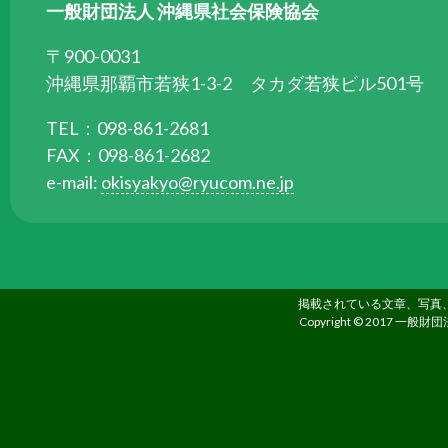
ら
一般財団法人 沖縄県社会保険協会
委
〒900-0031
託
沖縄県那覇市若狭1-3-2 タカダ若狭ビル501号
を
受
TEL：098-861-2681
け
FAX：098-861-2682
て
e-mail:
okisyakyo@ryucom.ne.jp
県
民
の
福
祉
掲載されている文章、写真
Copyright © 2017 一般財団
の
向
上
を
図