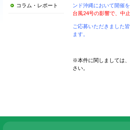
コラム・レポート
ンド沖縄において開催を
普
台風24号の影響で、中
及
と
ご応募いただきました皆
発
ます。
展
に
寄
※本件に関しましては、協会
与
さい。
す
る
と
と
も
に、
国
か