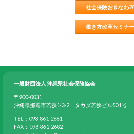
ら
社会保険おきなわ201
委
託
を
働き方改革セミナー
受
け
て
県
民
の
福
一般財団法人 沖縄県社会保険協会
祉
〒900-0031
の
沖縄県那覇市若狭1-3-2 タカダ若狭ビル501号
向
上
TEL：098-861-2681
を
FAX：098-861-2682
図