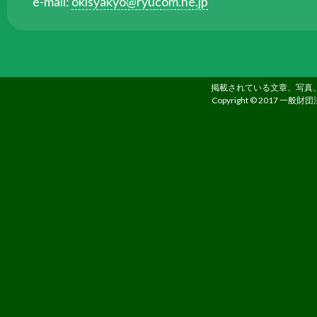
e-mail:
okisyakyo@ryucom.ne.jp
る
た
め
さ
ま
掲載されている文章、写真
Copyright © 2017 一般財団
ざ
ま
な
事
業
を
行
っ
て
い
ま