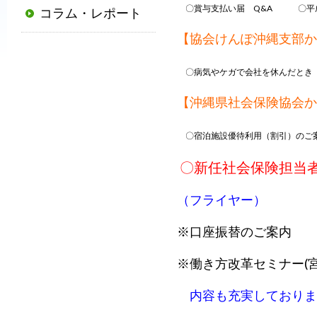
〇賞与支払い届 Q&A 〇平成
コラム・レポート
普
及
【協会けんぽ沖縄支部か
と
発
〇病気やケガで会社を休んだとき
展
【沖縄県社会保険協会か
に
寄
〇宿泊施設優待利用（割引）のご
与
〇新任社会保険担当
す
る
（フライヤー）
と
と
※口座振替のご案内
も
※働き方改革セミナー(
に、
国
内容も充実しておりま
か