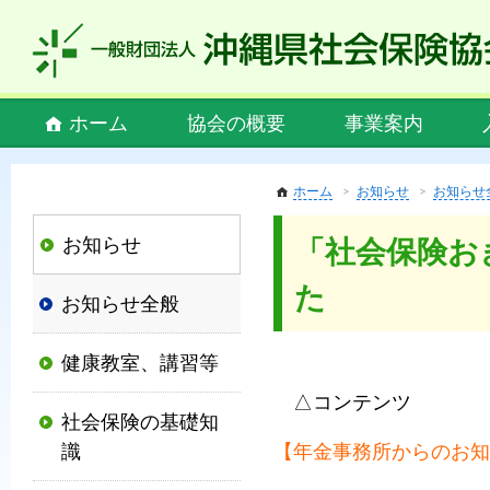
私
ど
も
社
Main
ホーム
協会の概要
事業案内
会
menu
保
険
ホーム
お知らせ
お知らせ
協
お知らせ
「社会保険お
会
は、
た
お知らせ全般
社
会
健康教室、講習等
保
険
△コンテンツ
社会保険の基礎知
制
識
【年金事務所からのお知
度
の