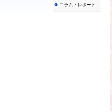
コラム・レポート
普
及
と
発
展
に
寄
与
す
る
と
と
も
に、
国
か