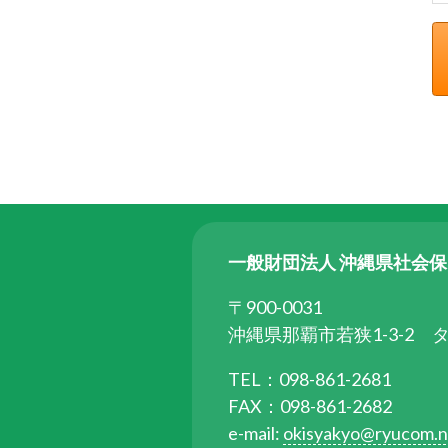
ら
委
託
を
受
け
て
県
民
の
一般財団法人 沖縄県社会
福
祉
〒900-0031
の
沖縄県那覇市若狭1-3-2 
向
TEL：098-861-2681
上
FAX：098-861-2682
を
e-mail:
okisyakyo@ryucom.n
図