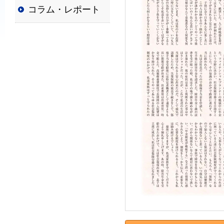
コラム・レポート
普
及
と
発
展
に
寄
与
す
る
と
と
も
に、
国
か