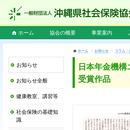
私
ど
も
社
Main
ホーム
協会の概要
事業案内
会
menu
保
険
ホーム
お知らせ
コラム・
協
お知らせ
日本年金機構
会
は、
受賞作品
お知らせ全般
社
会
健康教室、講習等
保
険
社会保険の基礎知
制
識
度
の