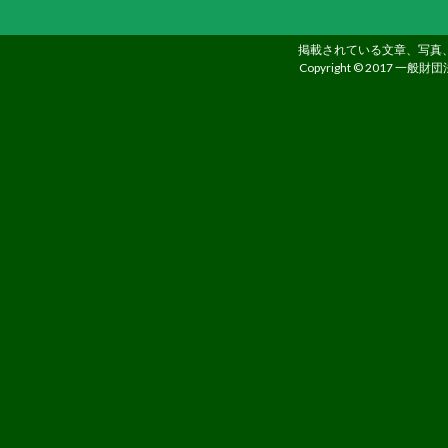
る
た
掲載されている文章、写真
Copyright © 2017 一般財団
め
さ
ま
ざ
ま
な
事
業
を
行
っ
て
い
ま