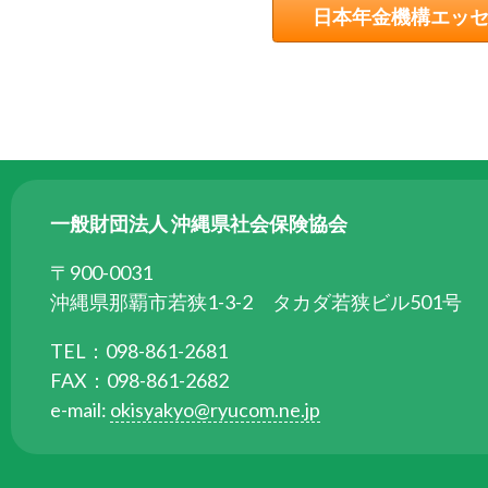
ら
日本年金機構エッ
委
託
を
受
け
て
県
一般財団法人 沖縄県社会保険協会
民
の
〒900-0031
福
沖縄県那覇市若狭1-3-2 タカダ若狭ビル501号
祉
TEL：098-861-2681
の
FAX：098-861-2682
向
e-mail:
okisyakyo@ryucom.ne.jp
上
を
図