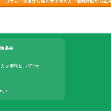
コラム「災害から命を守る考え方『避難行動から生
保険協会
タカダ若狭ビル501号
e.jp