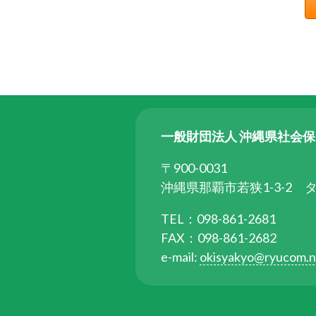
ら
委
託
を
受
け
て
一般財団法人 沖縄県社会
県
民
〒900-0031
の
沖縄県那覇市若狭1-3-2 
福
祉
TEL：098-861-2681
の
FAX：098-861-2682
向
e-mail:
okisyakyo@ryucom.n
上
を
図