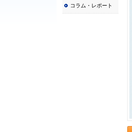
コラム・レポート
普
及
と
発
展
に
寄
与
す
る
と
と
も
に、
国
か