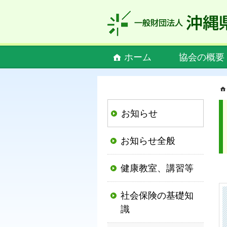
私
ど
も
社
Main
ホーム
協会の概要
会
menu
保
険
協
お知らせ
会
は、
お知らせ全般
社
会
健康教室、講習等
保
険
社会保険の基礎知
制
識
度
の