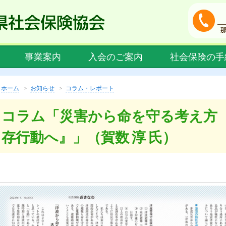
事業案内
入会のご案内
社会保険の手
ホーム
お知らせ
コラム・レポート
コラム「災害から命を守る考え方
存行動へ』」（賀数 淳 氏）