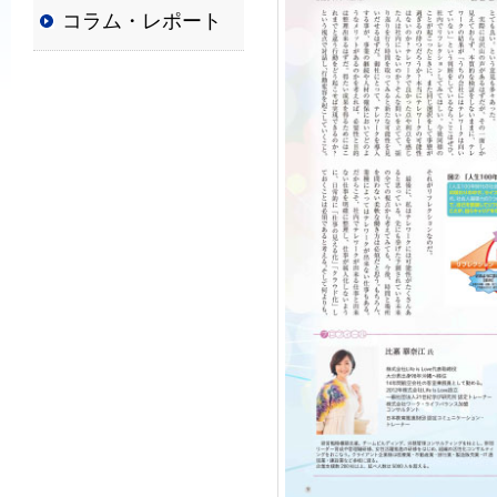
コラム・レポート
普
及
と
発
展
に
寄
与
す
る
と
と
も
に、
国
か