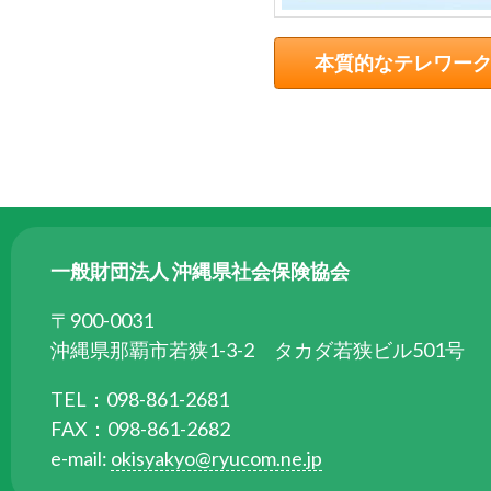
ら
委
本質的なテレワー
託
を
受
け
て
県
民
一般財団法人 沖縄県社会保険協会
の
福
〒900-0031
祉
沖縄県那覇市若狭1-3-2 タカダ若狭ビル501号
の
向
TEL：098-861-2681
上
FAX：098-861-2682
を
e-mail:
okisyakyo@ryucom.ne.jp
図