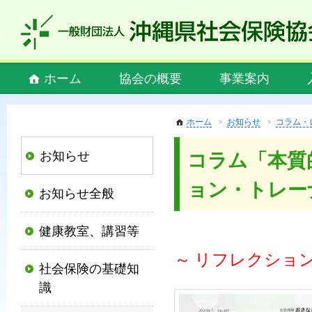
私
ど
も
社
Main
ホーム
協会の概要
事業案内
会
menu
保
険
ホーム
お知らせ
コラム・
協
お知らせ
コラム「本質
会
は、
ョン・トレー
お知らせ全般
社
会
健康教室、講習等
保
険
～
リフレクション
社会保険の基礎知
制
識
度
の