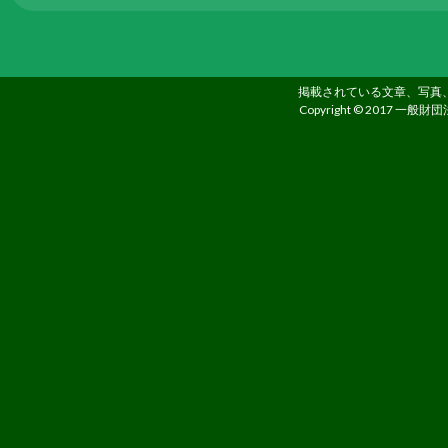
る
た
め
掲載されている文章、写真
さ
Copyright © 2017 一般財団
ま
ざ
ま
な
事
業
を
行
っ
て
い
ま